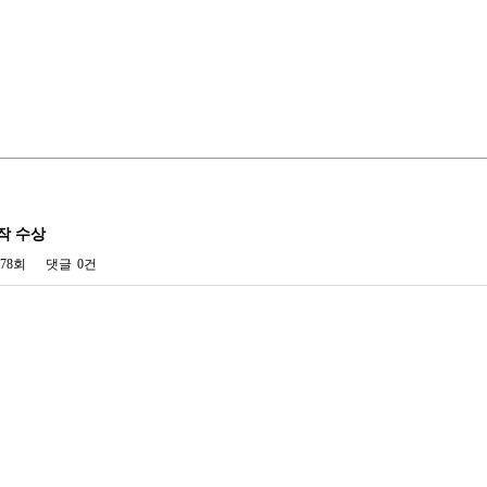
가작 수상
778회
댓글
0건