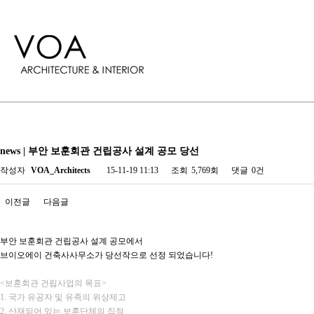
news | 부안 보훈회관 건립공사 설계 공모 당선
작성자
VOA_Architects
15-11-19 11:13
조회
5,769회
댓글
0건
이전글
다음글
부안 보훈회관 건립공사 설계 공모에서
브이오에이 건축사사무소가 당선작으로 선정 되었습니다!
<보훈회관 건립사업의 목표>
1. 국가 유공자 및 유족의 위상제고
2. 산재되어 있는 보훈단체의 집적