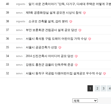
40
reports
알기 쉬운 건축이야기 "단독, 다가구, 다세대 주택은 어떻게 구
39
news
제9회 공중화장실 설계 공모전 시상식 참석
38
reports
소규모 건축물 설계, 감리 분리
37
news
부안 보훈회관 건립공사 설계 공모 당선
36
news
서울시 흑석동 구립 도레미 어린이집 가작 수상
35
news
서울시 공공건축가 선정
34
news
2014 신진건축사 아이디어 공모 당선
33
news
강원도 홍천군 검율리 단독주택 준공
32
news
서울시 동작구 국공립 다원어린이집 설계공모 우수작 수상
1
2
3
4