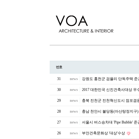
번호
31
news
강원도 홍천군 검율리 단독주택 
30
news
2017 대한민국 신진건축사대상 우
29
news
충북 진천군 진천혁신도시 점포겸
28
news
충남 천안시 불당동(아산탕정지구
27
news
서울시 버스승차대 'Pipe Bubble' 
26
news
부안건축문화상 '대상'수상