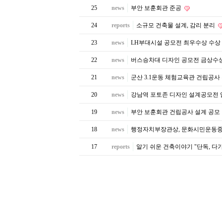
25
news
부안 보훈회관 준공
24
reports
소규모 건축물 설계, 감리 분리
23
news
LH부대시설 공모전 최우수상 수상
22
news
버스승차대 디자인 공모전 금상수
21
news
군산 3.1운동 체험교육관 건립공사
20
news
강남역 포토존 디자인 설계공모전
19
news
부안 보훈회관 건립공사 설계 공모
18
news
행정자치부장관상, 문화시민운동중
17
reports
알기 쉬운 건축이야기 "단독, 다